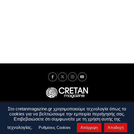
Στο cretanmagazine.gr χρησιμοποιούμε τεχνολογία όπως τα
Ταυτότητα
Πολιτική Απορρήτου
Όροι Χρήσης
cookies για να βελτιώσουμε την εμπειρία περιήγησής σας.
Όροι και Προϋποθέσεις
Επιβεβαιώσετε ότι συμφωνείτε με τη χρήση αυτής της
Copyright © 2014 - 2026 Cretanmagazine. All rights reserved. by
j. bitsakakis
τεχνολογίας.
Ρυθμίσεις Cookies
Απόρριψη
Αποδοχή