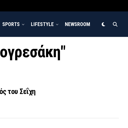
SPORTS
LIFESTYLE
NEWSROOM
σογρεσάκη"
ός του Σεΐχη