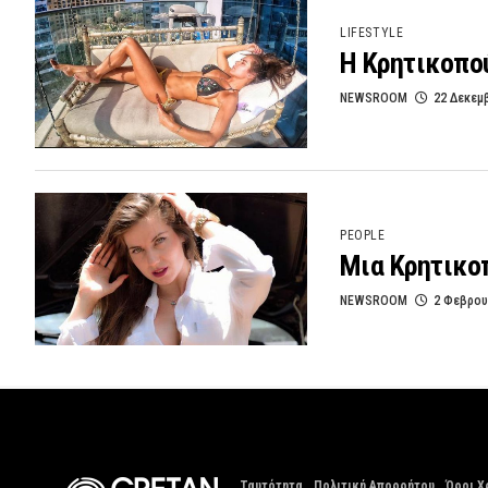
LIFESTYLE
Η Κρητικοπού
NEWSROOM
22 Δεκεμ
PEOPLE
Μια Κρητικοπ
NEWSROOM
2 Φεβρου
Ταυτότητα
Πολιτική Απορρήτου
Όροι Χ