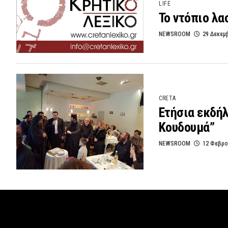
LIFE
Το ντόπιο λ
NEWSROOM
29 Δεκεμ
CRETA
Ετήσια εκδήλ
Κουδουμά”
NEWSROOM
12 Φεβρο