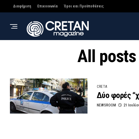
Διαφήμιση
Επικοινωνία
Όροι και Προϋποθέσεις
All post
CRETA
Δύο φορές “χ
NEWSROOM
21 Ιουλίο