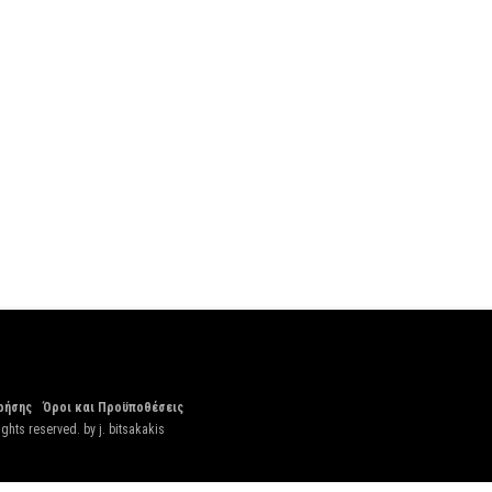
ρήσης
Όροι και Προϋποθέσεις
ights reserved. by
j. bitsakakis