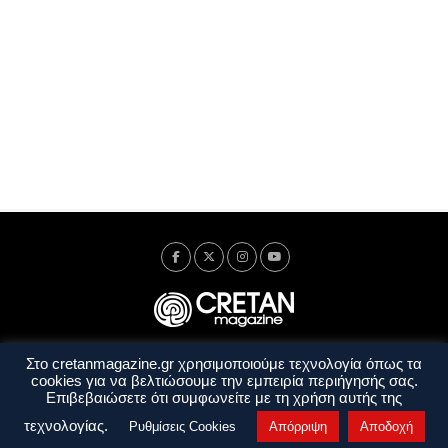
Στο cretanmagazine.gr χρησιμοποιούμε τεχνολογία όπως τα
Ταυτότητα
Πολιτική Απορρήτου
Όροι Χρήσης
cookies για να βελτιώσουμε την εμπειρία περιήγησής σας.
Όροι και Προϋποθέσεις
Επιβεβαιώσετε ότι συμφωνείτε με τη χρήση αυτής της
Copyright © 2014 - 2026 Cretanmagazine. All rights reserved. by
j. bitsakakis
τεχνολογίας.
Ρυθμίσεις Cookies
Απόρριψη
Αποδοχή