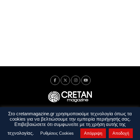
Στο cretanmagazine.gr χρησιμοποιούμε τεχνολογία όπως τα
Ταυτότητα
Πολιτική Απορρήτου
Όροι Χρήσης
cookies για να βελτιώσουμε την εμπειρία περιήγησής σας.
Όροι και Προϋποθέσεις
Επιβεβαιώσετε ότι συμφωνείτε με τη χρήση αυτής της
Copyright © 2014 - 2026 Cretanmagazine. All rights reserved. by
j. bitsakakis
τεχνολογίας.
Ρυθμίσεις Cookies
Απόρριψη
Αποδοχή