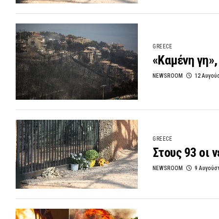
GREECE
«Καμένη γη», 
NEWSROOM
12 Αυγού
GREECE
Στους 93 οι 
NEWSROOM
9 Αυγούσ