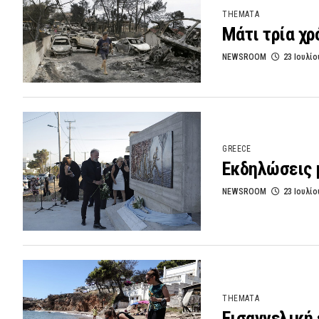
THEMATA
Μάτι τρία χρ
NEWSROOM
23 Ιουλίο
GREECE
Εκδηλώσεις μ
NEWSROOM
23 Ιουλίο
THEMATA
Εισαγγελική 