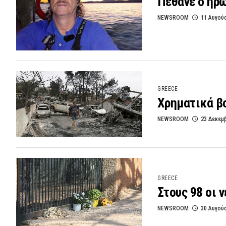
Πέθανε ο ήρ
NEWSROOM
11 Αυγού
GREECE
Χρηματικά βο
NEWSROOM
23 Δεκεμ
GREECE
Στους 98 οι 
NEWSROOM
30 Αυγού