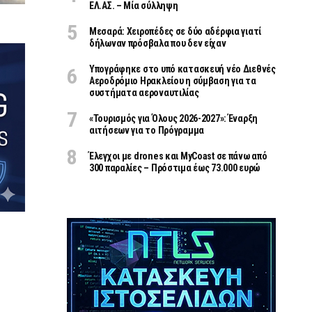
ΕΛ.ΑΣ. – Μία σύλληψη
Μεσαρά: Χειροπέδες σε δύο αδέρφια γιατί
δήλωναν πρόσβαλα που δεν είχαν
Υπογράφηκε στο υπό κατασκευή νέο Διεθνές
Αεροδρόμιο Ηρακλείου η σύμβαση για τα
συστήματα αεροναυτιλίας
«Τουρισμός για Όλους 2026-2027»: Έναρξη
αιτήσεων για το Πρόγραμμα
Έλεγχοι με drones και MyCoast σε πάνω από
300 παραλίες – Πρόστιμα έως 73.000 ευρώ