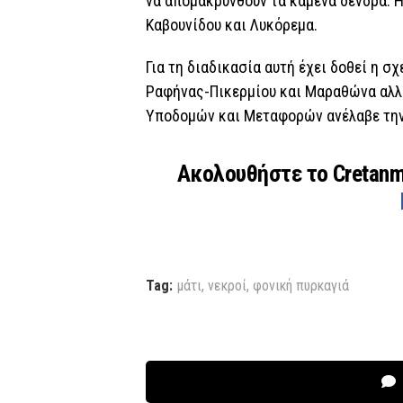
να απομακρυνθούν τα καμένα δένδρα. Η
Καβουνίδου και Λυκόρεμα.
Για τη διαδικασία αυτή έχει δοθεί η 
Ραφήνας-Πικερμίου και Μαραθώνα αλλά
Υποδομών και Μεταφορών ανέλαβε την
Ακολουθήστε το Cretan
Tag:
μάτι
,
νεκροί
,
φονική πυρκαγιά