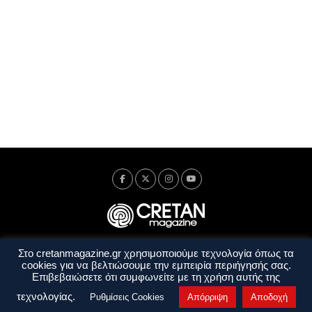
Στο cretanmagazine.gr χρησιμοποιούμε τεχνολογία όπως τα
Ταυτότητα
Πολιτική Απορρήτου
Όροι Χρήσης
cookies για να βελτιώσουμε την εμπειρία περιήγησής σας.
Όροι και Προϋποθέσεις
Επιβεβαιώσετε ότι συμφωνείτε με τη χρήση αυτής της
Copyright © 2014 - 2026 Cretanmagazine. All rights reserved. by
j. bitsakakis
τεχνολογίας.
Ρυθμίσεις Cookies
Απόρριψη
Αποδοχή