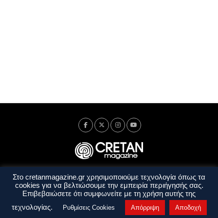
Στο cretanmagazine.gr χρησιμοποιούμε τεχνολογία όπως τα
Ταυτότητα
Πολιτική Απορρήτου
Όροι Χρήσης
cookies για να βελτιώσουμε την εμπειρία περιήγησής σας.
Όροι και Προϋποθέσεις
Επιβεβαιώσετε ότι συμφωνείτε με τη χρήση αυτής της
Copyright © 2014 - 2026 Cretanmagazine. All rights reserved. by
j. bitsakakis
τεχνολογίας.
Ρυθμίσεις Cookies
Απόρριψη
Αποδοχή