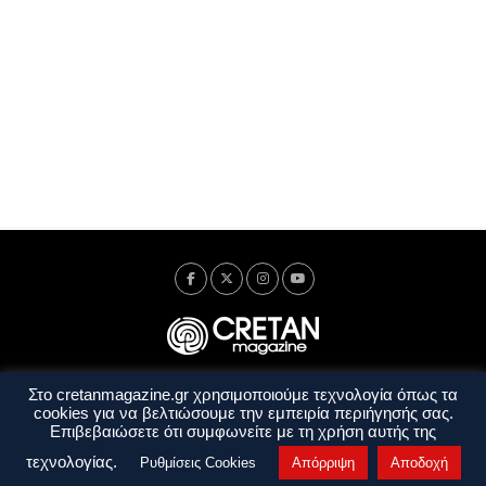
Στο cretanmagazine.gr χρησιμοποιούμε τεχνολογία όπως τα
Ταυτότητα
Πολιτική Απορρήτου
Όροι Χρήσης
cookies για να βελτιώσουμε την εμπειρία περιήγησής σας.
Όροι και Προϋποθέσεις
Επιβεβαιώσετε ότι συμφωνείτε με τη χρήση αυτής της
Copyright © 2014 - 2026 Cretanmagazine. All rights reserved. by
j. bitsakakis
τεχνολογίας.
Ρυθμίσεις Cookies
Απόρριψη
Αποδοχή