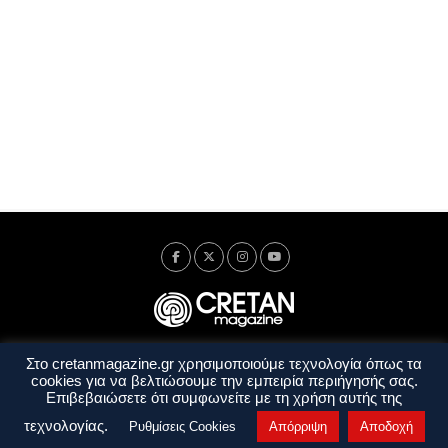
Στο cretanmagazine.gr χρησιμοποιούμε τεχνολογία όπως τα
Ταυτότητα
Πολιτική Απορρήτου
Όροι Χρήσης
cookies για να βελτιώσουμε την εμπειρία περιήγησής σας.
Όροι και Προϋποθέσεις
Επιβεβαιώσετε ότι συμφωνείτε με τη χρήση αυτής της
Copyright © 2014 - 2026 Cretanmagazine. All rights reserved. by
j. bitsakakis
τεχνολογίας.
Ρυθμίσεις Cookies
Απόρριψη
Αποδοχή