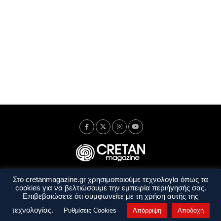
Στο cretanmagazine.gr χρησιμοποιούμε τεχνολογία όπως τα
Ταυτότητα
Πολιτική Απορρήτου
Όροι Χρήσης
cookies για να βελτιώσουμε την εμπειρία περιήγησής σας.
Όροι και Προϋποθέσεις
Επιβεβαιώσετε ότι συμφωνείτε με τη χρήση αυτής της
Copyright © 2014 - 2026 Cretanmagazine. All rights reserved. by
j. bitsakakis
τεχνολογίας.
Ρυθμίσεις Cookies
Απόρριψη
Αποδοχή