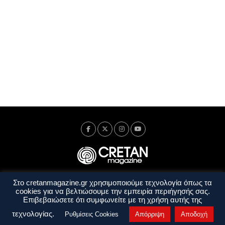
Στο cretanmagazine.gr χρησιμοποιούμε τεχνολογία όπως τα
Ταυτότητα
Πολιτική Απορρήτου
Όροι Χρήσης
cookies για να βελτιώσουμε την εμπειρία περιήγησής σας.
Όροι και Προϋποθέσεις
Επιβεβαιώσετε ότι συμφωνείτε με τη χρήση αυτής της
Copyright © 2014 - 2026 Cretanmagazine. All rights reserved. by
j. bitsakakis
τεχνολογίας.
Ρυθμίσεις Cookies
Απόρριψη
Αποδοχή