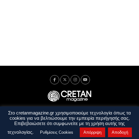
Στο cretanmagazine.gr χρησιμοποιούμε τεχνολογία όπως τα
Ταυτότητα
Πολιτική Απορρήτου
Όροι Χρήσης
cookies για να βελτιώσουμε την εμπειρία περιήγησής σας.
Όροι και Προϋποθέσεις
Επιβεβαιώσετε ότι συμφωνείτε με τη χρήση αυτής της
Copyright © 2014 - 2026 Cretanmagazine. All rights reserved. by
j. bitsakakis
τεχνολογίας.
Ρυθμίσεις Cookies
Απόρριψη
Αποδοχή