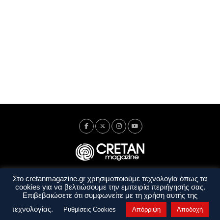
Στο cretanmagazine.gr χρησιμοποιούμε τεχνολογία όπως τα
Ταυτότητα
Πολιτική Απορρήτου
Όροι Χρήσης
cookies για να βελτιώσουμε την εμπειρία περιήγησής σας.
Όροι και Προϋποθέσεις
Επιβεβαιώσετε ότι συμφωνείτε με τη χρήση αυτής της
Copyright © 2014 - 2026 Cretanmagazine. All rights reserved. by
j. bitsakakis
τεχνολογίας.
Ρυθμίσεις Cookies
Απόρριψη
Αποδοχή