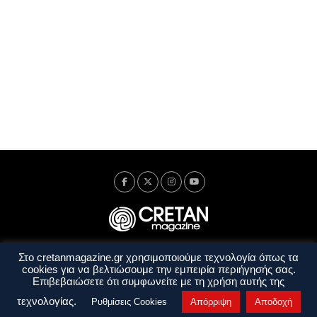
Στο cretanmagazine.gr χρησιμοποιούμε τεχνολογία όπως τα
Ταυτότητα
Πολιτική Απορρήτου
Όροι Χρήσης
cookies για να βελτιώσουμε την εμπειρία περιήγησής σας.
Όροι και Προϋποθέσεις
Επιβεβαιώσετε ότι συμφωνείτε με τη χρήση αυτής της
Copyright © 2014 - 2026 Cretanmagazine. All rights reserved. by
j. bitsakakis
τεχνολογίας.
Ρυθμίσεις Cookies
Απόρριψη
Αποδοχή