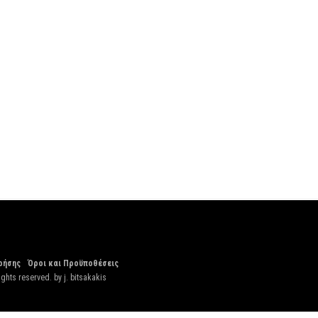
ρήσης
Όροι και Προϋποθέσεις
ights reserved. by
j. bitsakakis