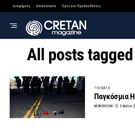
Διαφήμιση
Επικοινωνία
Όροι και Προϋποθέσεις
All posts tagge
THEMATA
Παγκόσμια Η
NEWSROOM
3 Μαΐου 