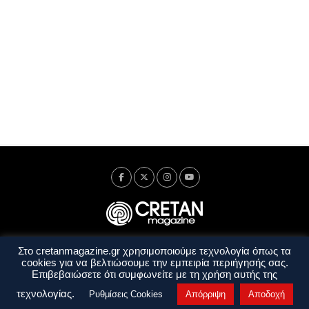
Στο cretanmagazine.gr χρησιμοποιούμε τεχνολογία όπως τα
Ταυτότητα
Πολιτική Απορρήτου
Όροι Χρήσης
cookies για να βελτιώσουμε την εμπειρία περιήγησής σας.
Όροι και Προϋποθέσεις
Επιβεβαιώσετε ότι συμφωνείτε με τη χρήση αυτής της
Copyright © 2014 - 2026 Cretanmagazine. All rights reserved. by
j. bitsakakis
τεχνολογίας.
Ρυθμίσεις Cookies
Απόρριψη
Αποδοχή