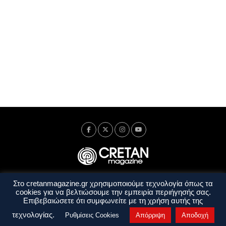
Στο cretanmagazine.gr χρησιμοποιούμε τεχνολογία όπως τα
Ταυτότητα
Πολιτική Απορρήτου
Όροι Χρήσης
cookies για να βελτιώσουμε την εμπειρία περιήγησής σας.
Όροι και Προϋποθέσεις
Επιβεβαιώσετε ότι συμφωνείτε με τη χρήση αυτής της
Copyright © 2014 - 2026 Cretanmagazine. All rights reserved. by
j. bitsakakis
τεχνολογίας.
Ρυθμίσεις Cookies
Απόρριψη
Αποδοχή