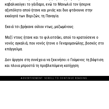
καβαλικεύγει το γάιδαρο, ενώ το Μανωλιό τον ήσερνε
αξυπόλητο απού ήτανε και μνιάς και δυο φτάνουνε στην
εκκλησά των Βοριζών, τη Παναγία.
Εκειά τσι βρήκανε ούλου ντως, μαζωμένους.
Μαζί ντους ήτανε και το φιλιοτσάκι, απού το κρατούσενε ο
νονός αγκαλιά, που νονός ήτονε ο Γεναρομανώλης, βοσκός στο
επάγγελμα.
Δεν άργησε στη συνέχεια να ξεκινήσει ο Γούμενος τη βάφτιση
και πλοια μπροστά τη προβλεπόμενη κατήχηση.
ADVERTISEMENT. SCROLL TO CONTINUE READING.