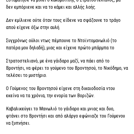
δεν εμπόριενε και να το κάμει και αλλής λοής.
Δεν εμίλιενε ούτε όταν τους είδενε να σφάζουνε το τράγο
απού είχενε όξω στην αυλή.
Συγχρόνως ούλοι ντως πέμπουνε το Ντοϊντομανωλιό (το
πατέρα μου δηλαδή), μιας και είχενε πρώτο μπάρμπα το
Στρατοστελιανό, με ένα γάιδαρο μαζί, να πάει από το
Βροντήσι, να φέρει το γούμενο του Βροντησού, το Νικόδημο, να
τελέσει το μυστήριο.
Ο Γούμενος του Βροντησού είχενε στη δικαιοδοσία ντου
εκείνα να τα χρόνια, την ενορία των Βοριζών.
Καβαλικεύγει το Μανωλιό το γάιδαρο και μνιας και δυο,
φτάνει στο Βροντήσι και από αλάργο εφώνιαζε του Γούμενου
να ξυπνήσει.