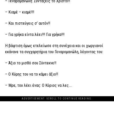
– Γεναρομανώλη: Συντάξεις το Χριστό!!
– Κιαμέ – κιαμέ!!!
– Και πιστεύγεις σ’ αυτόν!!
– Για γρήκα είντα λέει!!! Για γρήκα!!!
Η βάφτιση όμως ετελείωσε στη συνέχεια και οι χωργιανοί
εκάνανε τα συγχαρητήρια του Γεναρομανώλη, λέγοντας του:
– Άξιο το μισθό σου Σύντεκνε!!
– Ο Κύρης του να το κάμει άξιο!!
– Μρε, του λέει ένας: Ο Κύριος να λες….
ADVERTISEMENT. SCROLL TO CONTINUE READING.