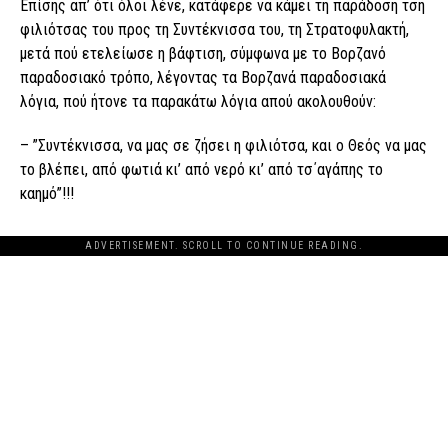
Επίσης απ’ ότι όλοι λένε, κατάφερε να κάμει τη παράδοση τση
φιλιότσας του προς τη Συντέκνισσα του, τη Στρατοφυλακτή,
μετά πού ετελείωσε η βάφτιση, σύμφωνα με το Βορζανό
παραδοσιακό τρόπο, λέγοντας τα Βορζανά παραδοσιακά
λόγια, πού ήτονε τα παρακάτω λόγια απού ακολουθούν:
– ”Συντέκνισσα, να μας σε ζήσει η φιλιότσα, και ο Θεός να μας
το βλέπει, από φωτιά κι’ από νερό κι’ από τσ΄αγάπης το
καημό”!!!
ADVERTISEMENT. SCROLL TO CONTINUE READING.