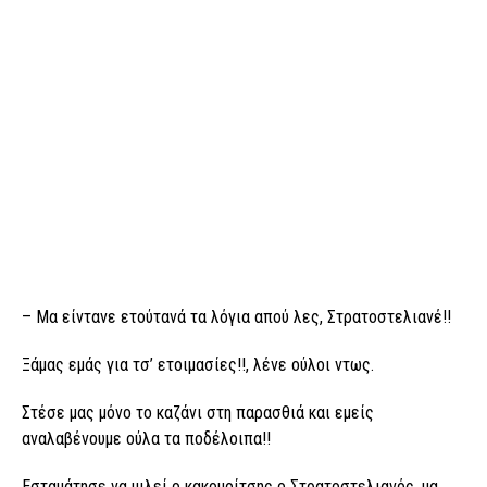
– Μα είντανε ετούτανά τα λόγια απού λες, Στρατοστελιανέ!!
Ξάμας εμάς για τσ’ ετοιμασίες!!, λένε ούλοι ντως.
Στέσε μας μόνο το καζάνι στη παρασθιά και εμείς
αναλαβένουμε ούλα τα ποδέλοιπα!!
Εσταμάτησε να μιλεί ο κακομοίτσης ο Στρατοστελιανός, μα