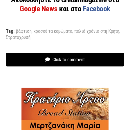
Google News
και στο
Facebook
Tag:
βάφτιση
,
κρασού τα καμώματα
,
παλιά χρόνια στη Κρήτη
,
Στρατοχρυσή
Click to comment