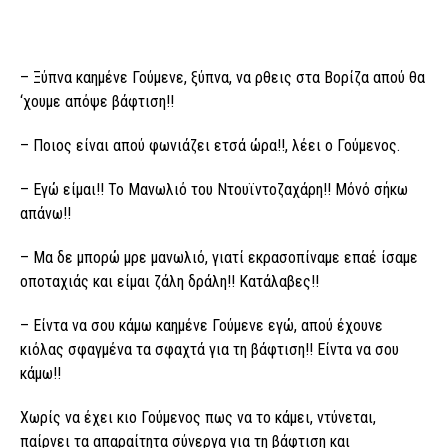
– Ξύπνα καημένε Γούμενε, ξύπνα, να ρθεις στα Βορίζα απού θα
‘χουμε απόψε βάφτιση!!
– Ποιος είναι απού φωνιάζει ετσά ώρα!!, λέει ο Γούμενος.
– Εγώ είμαι!! Το Μανωλιό του Ντουϊντοζαχάρη!! Μόνό σήκω
απάνω!!
– Μα δε μπορώ μρε μανωλιό, γιατί εκρασοπίναμε επαέ ίσαμε
οποταχιάς και είμαι ζάλη δράλη!! Κατάλαβες!!
– Είντα να σου κάμω καημένε Γούμενε εγώ, απού έχουνε
κιόλας σφαγμένα τα σφαχτά για τη βάφτιση!! Είντα να σου
κάμω!!
Χωρίς να έχει κιο Γούμενος πως να το κάμει, ντύνεται,
παίρνει τα απαραίτητα σύνεργα για τη βάφτιση και