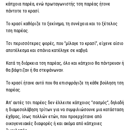
κάπχοια παρέα, ενώ πρωταγωνιστής τση παρέας ήτονε
πάντοτε το κρασί.
Το κρασί καθόριζε το ξεκίνημα, τη συνέχεια και το ξέτελος
τση παρέας.
Τσι περισσότερες φορές, που ”μίλαγε το κρασί”, είχενε αίσιο
αποτέλεσμα και σπάνια κατέληγε σε καβγά.
Κατά τη διάρκεια τση παρέας, όλο και κάπχοιο θα πάντρευαν ή
θα βάφτιζαν ή θα στεφάνωναν.
Το κρασί ήτανε αυτό που θα επισφράγιζε τη κάθε βούληση τση
παρέας.
Απ’ αυτές τσι παρέες δεν έλλειπε κάπχοιος ”σασμός”, δηλαδή
η διαμεσολάβηση τρίτων για να συμφιλιώσουνε μια κατάσταση
έχθρας, ίσως πολλών ετών, που προερχότανε από
οικογενειακές διαφορές ή και ακόμα από κάπχοιες