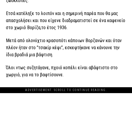
ζωοκλοπές.
Ετσά κατέληξε το λοιπόν και η σημερινή παρέα που θα μας
απασχολήσει και που είχενε διαδραματιστεί σε ένα καφενείο
στο χωριό Βορίζα,το έτος 1936.
Μετά από ολονύχτιο κρασοπότι κάποιων Βορζανών και όταν
πλέον ήταν στο ”τσακίρ κέφι”, εσκεφτήκανε να κάνουνε την
ίδια βραδιά μια βάφτιση.
Όλοι ντως συζητάγανε, πχοιό κοπέλι είναι αβάφτιστο στο
χωργιό, για να το βαφτίσουνε.
ADVERTISEMENT. SCROLL TO CONTINUE READING.