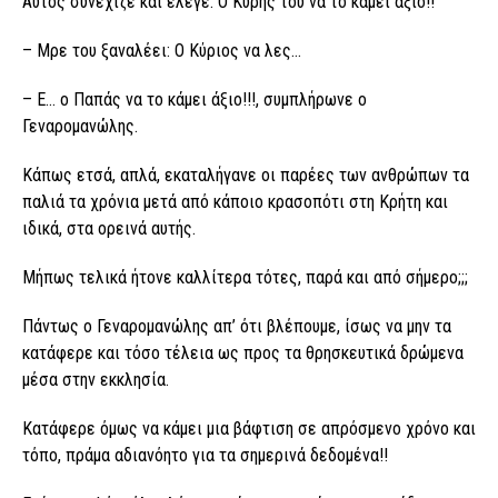
Αυτός συνέχιζε και έλεγε: Ο Κύρης του να το κάμει άξιο!!
– Μρε του ξαναλέει: Ο Κύριος να λες…
– Ε… ο Παπάς να το κάμει άξιο!!!, συμπλήρωνε ο
Γεναρομανώλης.
Κάπως ετσά, απλά, εκαταλήγανε οι παρέες των ανθρώπων τα
παλιά τα χρόνια μετά από κάποιο κρασοπότι στη Κρήτη και
ιδικά, στα ορεινά αυτής.
Μήπως τελικά ήτονε καλλίτερα τότες, παρά και από σήμερο;;;
Πάντως ο Γεναρομανώλης απ’ ότι βλέπουμε, ίσως να μην τα
κατάφερε και τόσο τέλεια ως προς τα θρησκευτικά δρώμενα
μέσα στην εκκλησία.
Κατάφερε όμως να κάμει μια βάφτιση σε απρόσμενο χρόνο και
τόπο, πράμα αδιανόητο για τα σημερινά δεδομένα!!