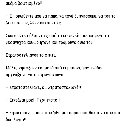
ακόμα βαφτισμένο!!
– Ε… σκωθείτε μρε να πάμε, να τονέ ξυπνήσουμε, να του το
βαφτίσουμε, λένε ούλοι ντως.
Σκώνουντε ούλοι ντως από το καφενείο, περασμένα τα
μεσάνυχτα καθώς ήτανε και τραβούνε οθώ του
Στρατοστελιανού το σπίτι.
Μόλις εφτάξανε και μετά από καμπόσες μαντινάδες,
αρχινήξανε να του φωνιάζουνε:
– Στρατοστελιανέ, ε… Στρατοστελιανέ!!
– Ειντάναι μρε!! Πχοι είστε!!
– Σήκω απάνω, απού σου ‘ρθε μια παρέα και θέλει να σου πει
δυο λόγια!!