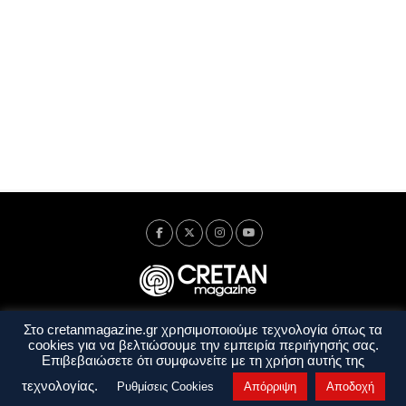
Στο cretanmagazine.gr χρησιμοποιούμε τεχνολογία όπως τα
Ταυτότητα
Πολιτική Απορρήτου
Όροι Χρήσης
cookies για να βελτιώσουμε την εμπειρία περιήγησής σας.
Όροι και Προϋποθέσεις
Επιβεβαιώσετε ότι συμφωνείτε με τη χρήση αυτής της
Copyright © 2014 - 2026 Cretanmagazine. All rights reserved. by
j. bitsakakis
τεχνολογίας.
Ρυθμίσεις Cookies
Απόρριψη
Αποδοχή