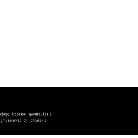
ρήσης
Όροι και Προϋποθέσεις
ights reserved. by
j. bitsakakis