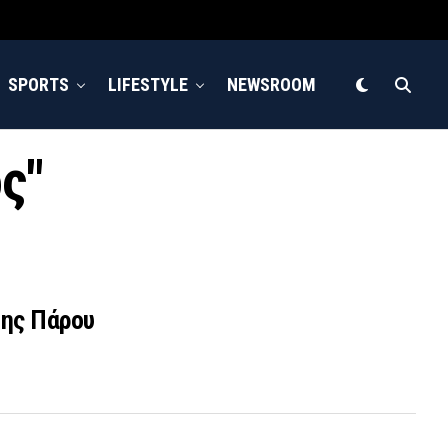
SPORTS
LIFESTYLE
NEWSROOM
ς"
της Πάρου