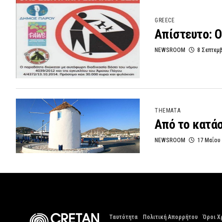
GREECE
Απίστευτο: 
NEWSROOM
8 Σεπτεμ
THEMATA
Από το κατά
NEWSROOM
17 Μαΐου
Ταυτότητα
Πολιτική Απορρήτου
Όροι Χ