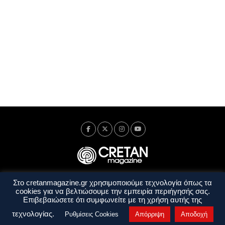
Στο cretanmagazine.gr χρησιμοποιούμε τεχνολογία όπως τα
Ταυτότητα
Πολιτική Απορρήτου
Όροι Χρήσης
cookies για να βελτιώσουμε την εμπειρία περιήγησής σας.
Όροι και Προϋποθέσεις
Επιβεβαιώσετε ότι συμφωνείτε με τη χρήση αυτής της
Copyright © 2014 - 2026 Cretanmagazine. All rights reserved. by
j. bitsakakis
τεχνολογίας.
Ρυθμίσεις Cookies
Απόρριψη
Αποδοχή