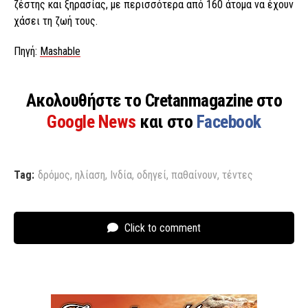
ζέστης και ξηρασίας, με περισσότερα από 160 άτομα να έχουν
χάσει τη ζωή τους.
Πηγή:
Mashable
Ακολουθήστε το Cretanmagazine στο
Google News
και στο
Facebook
Tag:
δρόμος
,
ηλίαση
,
Ινδία
,
οδηγεί
,
παθαίνουν
,
τέντες
Click to comment