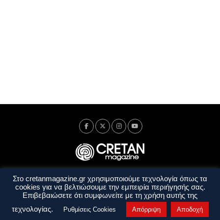
Στο cretanmagazine.gr χρησιμοποιούμε τεχνολογία όπως τα
Ταυτότητα
Πολιτική Απορρήτου
Όροι Χρήσης
cookies για να βελτιώσουμε την εμπειρία περιήγησής σας.
Όροι και Προϋποθέσεις
Επιβεβαιώσετε ότι συμφωνείτε με τη χρήση αυτής της
Copyright © 2014 - 2026 Cretanmagazine. All rights reserved. by
j. bitsakakis
τεχνολογίας.
Ρυθμίσεις Cookies
Απόρριψη
Αποδοχή