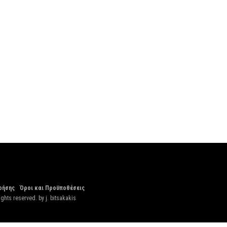
ρήσης
Όροι και Προϋποθέσεις
ights reserved. by
j. bitsakakis