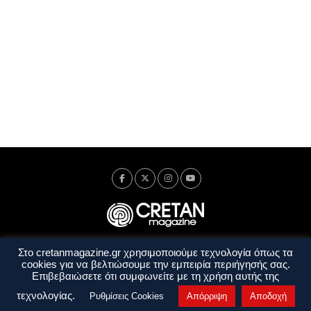
Στο cretanmagazine.gr χρησιμοποιούμε τεχνολογία όπως τα
Ταυτότητα
Πολιτική Απορρήτου
Όροι Χρήσης
cookies για να βελτιώσουμε την εμπειρία περιήγησής σας.
Όροι και Προϋποθέσεις
Επιβεβαιώσετε ότι συμφωνείτε με τη χρήση αυτής της
Copyright © 2014 - 2026 Cretanmagazine. All rights reserved. by
j. bitsakakis
τεχνολογίας.
Ρυθμίσεις Cookies
Απόρριψη
Αποδοχή