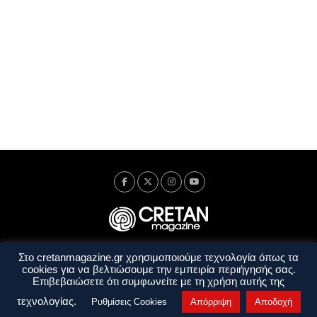
Στο cretanmagazine.gr χρησιμοποιούμε τεχνολογία όπως τα
Ταυτότητα
Πολιτική Απορρήτου
Όροι Χρήσης
cookies για να βελτιώσουμε την εμπειρία περιήγησής σας.
Όροι και Προϋποθέσεις
Επιβεβαιώσετε ότι συμφωνείτε με τη χρήση αυτής της
Copyright © 2014 - 2026 Cretanmagazine. All rights reserved. by
j. bitsakakis
τεχνολογίας.
Ρυθμίσεις Cookies
Απόρριψη
Αποδοχή