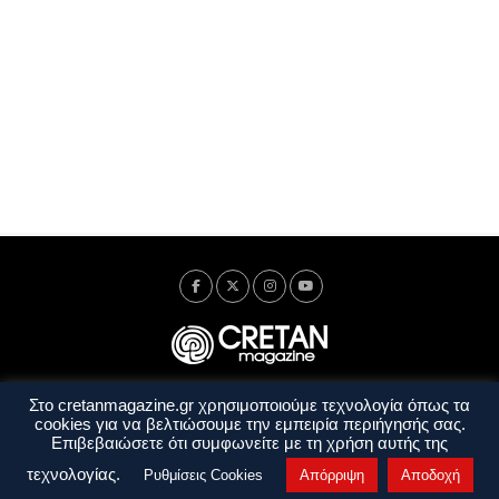
Στο cretanmagazine.gr χρησιμοποιούμε τεχνολογία όπως τα
Ταυτότητα
Πολιτική Απορρήτου
Όροι Χρήσης
cookies για να βελτιώσουμε την εμπειρία περιήγησής σας.
Όροι και Προϋποθέσεις
Επιβεβαιώσετε ότι συμφωνείτε με τη χρήση αυτής της
Copyright © 2014 - 2026 Cretanmagazine. All rights reserved. by
j. bitsakakis
τεχνολογίας.
Ρυθμίσεις Cookies
Απόρριψη
Αποδοχή