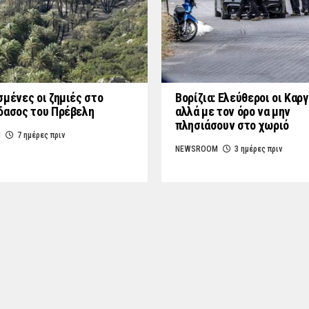
σμένες οι ζημιές στο
Βορίζια: Ελεύθεροι οι Καρ
δασος του Πρέβελη
αλλά με τον όρο να μην
πλησιάσουν στο χωριό
M
7 ημέρες πριν
NEWSROOM
3 ημέρες πριν