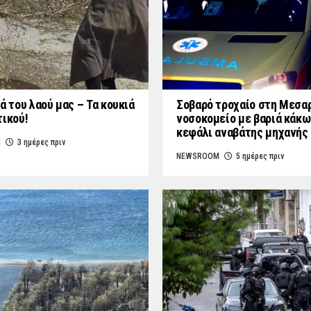
ά του λαού μας – Τα κουκιά
Σοβαρό τροχαίο στη Μεσαρ
τικού!
νοσοκομείο με βαριά κάκω
κεφάλι αναβάτης μηχανής
M
3 ημέρες πριν
NEWSROOM
5 ημέρες πριν