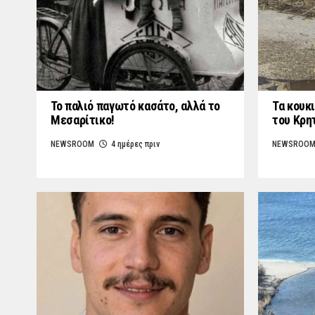
Το παλιό παγωτό κασάτο, αλλά το
Τα κουκι
Μεσαρίτικο!
του Κρη
NEWSROOM
4 ημέρες πριν
NEWSROO