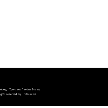
ρήσης
Όροι και Προϋποθέσεις
ights reserved. by
j. bitsakakis