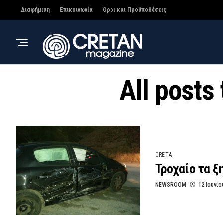
Διαφήμιση
Επικοινωνία
Όροι και Προϋποθέσεις
All post
CRETA
Τροχαίο τα 
NEWSROOM
12 Ιουνίο