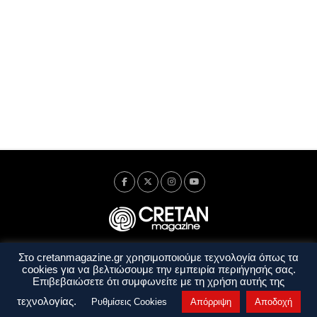
Στο cretanmagazine.gr χρησιμοποιούμε τεχνολογία όπως τα
Ταυτότητα
Πολιτική Απορρήτου
Όροι Χρήσης
cookies για να βελτιώσουμε την εμπειρία περιήγησής σας.
Όροι και Προϋποθέσεις
Επιβεβαιώσετε ότι συμφωνείτε με τη χρήση αυτής της
Copyright © 2014 - 2026 Cretanmagazine. All rights reserved. by
j. bitsakakis
τεχνολογίας.
Ρυθμίσεις Cookies
Απόρριψη
Αποδοχή