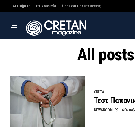
Διαφήμιση
Επικοινωνία
Όροι και Προϋποθέσεις
All post
CRETA
Τεστ Παπανικ
NEWSROOM
14 Οκτωβ