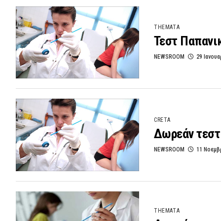
THEMATA
Τεστ Παπανι
NEWSROOM
29 Ιανουα
CRETA
Δωρεάν τεστ
NEWSROOM
11 Νοεμβ
THEMATA