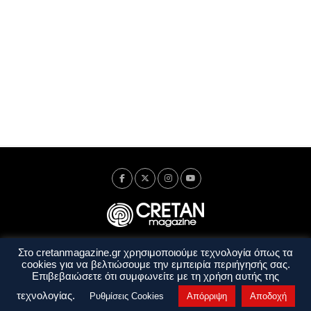
Στο cretanmagazine.gr χρησιμοποιούμε τεχνολογία όπως τα
Ταυτότητα
Πολιτική Απορρήτου
Όροι Χρήσης
cookies για να βελτιώσουμε την εμπειρία περιήγησής σας.
Όροι και Προϋποθέσεις
Επιβεβαιώσετε ότι συμφωνείτε με τη χρήση αυτής της
Copyright © 2014 - 2026 Cretanmagazine. All rights reserved. by
j. bitsakakis
τεχνολογίας.
Ρυθμίσεις Cookies
Απόρριψη
Αποδοχή