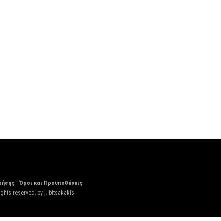
ρήσης
Όροι και Προϋποθέσεις
ights reserved. by
j. bitsakakis