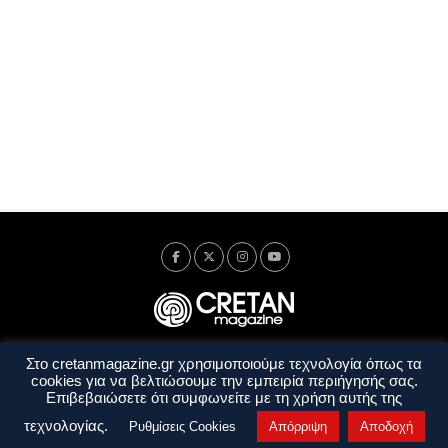
Στο cretanmagazine.gr χρησιμοποιούμε τεχνολογία όπως τα
Ταυτότητα
Πολιτική Απορρήτου
Όροι Χρήσης
cookies για να βελτιώσουμε την εμπειρία περιήγησής σας.
Όροι και Προϋποθέσεις
Επιβεβαιώσετε ότι συμφωνείτε με τη χρήση αυτής της
Copyright © 2014 - 2026 Cretanmagazine. All rights reserved. by
j. bitsakakis
τεχνολογίας.
Ρυθμίσεις Cookies
Απόρριψη
Αποδοχή