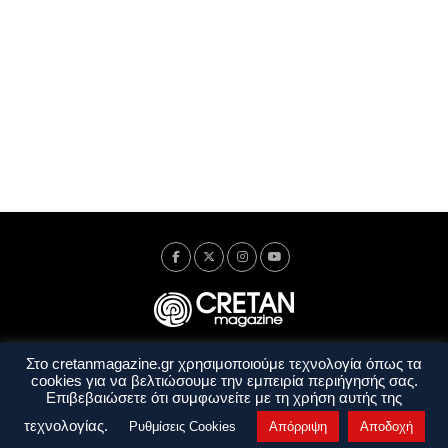
Στο cretanmagazine.gr χρησιμοποιούμε τεχνολογία όπως τα
Ταυτότητα
Πολιτική Απορρήτου
Όροι Χρήσης
cookies για να βελτιώσουμε την εμπειρία περιήγησής σας.
Όροι και Προϋποθέσεις
Επιβεβαιώσετε ότι συμφωνείτε με τη χρήση αυτής της
Copyright © 2014 - 2026 Cretanmagazine. All rights reserved. by
j. bitsakakis
τεχνολογίας.
Ρυθμίσεις Cookies
Απόρριψη
Αποδοχή