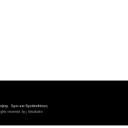
ρήσης
Όροι και Προϋποθέσεις
ights reserved. by
j. bitsakakis