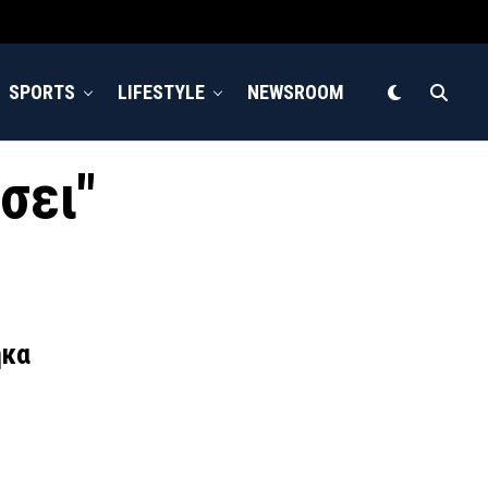
SPORTS
LIFESTYLE
NEWSROOM
σει"
ήκα