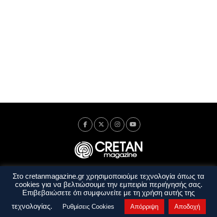
Στο cretanmagazine.gr χρησιμοποιούμε τεχνολογία όπως τα
Ταυτότητα
Πολιτική Απορρήτου
Όροι Χρήσης
cookies για να βελτιώσουμε την εμπειρία περιήγησής σας.
Όροι και Προϋποθέσεις
Επιβεβαιώσετε ότι συμφωνείτε με τη χρήση αυτής της
Copyright © 2014 - 2026 Cretanmagazine. All rights reserved. by
j. bitsakakis
τεχνολογίας.
Ρυθμίσεις Cookies
Απόρριψη
Αποδοχή