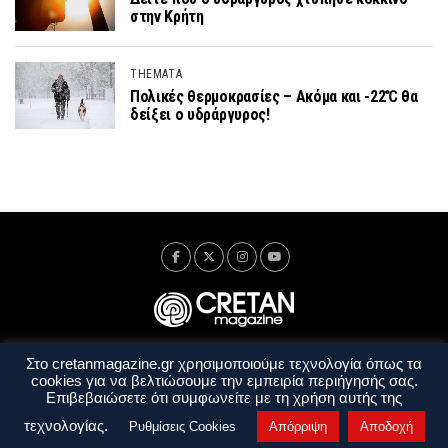
στην Κρήτη
THEMATA
Πολικές θερμοκρασίες – Ακόμα και -22℃ θα
δείξει ο υδράργυρος!
Στο cretanmagazine.gr χρησιμοποιούμε τεχνολογία όπως τα
Ταυτότητα
Πολιτική Απορρήτου
Όροι Χρήσης
cookies για να βελτιώσουμε την εμπειρία περιήγησής σας.
Όροι και Προϋποθέσεις
Επιβεβαιώσετε ότι συμφωνείτε με τη χρήση αυτής της
Copyright © 2014 - 2026 Cretanmagazine. All rights reserved. by
j. bitsakakis
τεχνολογίας.
Ρυθμίσεις Cookies
Απόρριψη
Αποδοχή