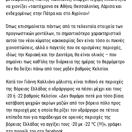
να χιονίζει «ταυτόχρονα σε Αθήνα, Θεσσαλονίκη, Λάρισα και
ενδεχομένως στην Πάτρα και στο Αγρίνιο»!
Όπως επισημαίνεται πάντως από τα τελευταία στοιχεία των
προγνωστικών μοντέλων, το σημαντικότερο χαρακτηριστικό
αυτού του νέου κύματος κακοκαιρίας δεν είναι τόσο οι πυκνές
χιονοπτώσεις, αλλά ο παγετός που σε ορισμένες περιοχές,
ιδίως την Κυριακή και την Δευτέρα, θα είναι ολικός – που
σημαίνει πως καθ’όλη την διάρκεια της ημέρας το θερμόμετρο
δεν θα δείξει πάνω από τους μηδέν βαθμούς Κελσίου.
Κατά τον Γιάννη Καλλιάνο μάλιστα, είναι πιθανό σε περιοχές
της Βόρειας Ελλάδας ο υδράργυρος να πέσει μέχρι και τους
-20 ή -22 βαθμούς Κελσίου: «Δεν θυμάμαι ποτέ μια τόσο βίαιη
κατάβαση ψυχρών αερίων μαζών από τον βόρειο πόλο προς
την περιοχή μας η οποία θα ρίξει τον υδράργυρο σε τέτοια
επίπεδα που για παράδειγμα σε ορεινές περιοχές της
βόρειας Ελλάδας να αγγίξει τους -20 με -22 ℃ (!!!)», γράφει
στο προφίλ του στο facebook.