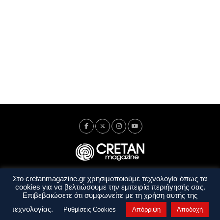
Στο cretanmagazine.gr χρησιμοποιούμε τεχνολογία όπως τα
Ταυτότητα
Πολιτική Απορρήτου
Όροι Χρήσης
cookies για να βελτιώσουμε την εμπειρία περιήγησής σας.
Όροι και Προϋποθέσεις
Επιβεβαιώσετε ότι συμφωνείτε με τη χρήση αυτής της
Copyright © 2014 - 2026 Cretanmagazine. All rights reserved. by
j. bitsakakis
τεχνολογίας.
Ρυθμίσεις Cookies
Απόρριψη
Αποδοχή