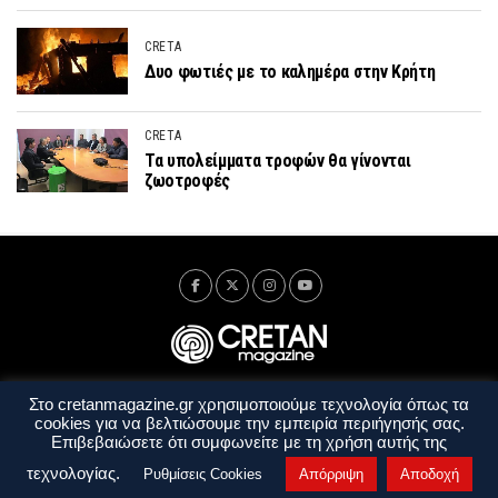
CRETA
Δυο φωτιές με το καλημέρα στην Κρήτη
CRETA
Τα υπολείμματα τροφών θα γίνονται
ζωοτροφές
Στο cretanmagazine.gr χρησιμοποιούμε τεχνολογία όπως τα
Ταυτότητα
Πολιτική Απορρήτου
Όροι Χρήσης
cookies για να βελτιώσουμε την εμπειρία περιήγησής σας.
Όροι και Προϋποθέσεις
Επιβεβαιώσετε ότι συμφωνείτε με τη χρήση αυτής της
Copyright © 2014 - 2026 Cretanmagazine. All rights reserved. by
j. bitsakakis
τεχνολογίας.
Ρυθμίσεις Cookies
Απόρριψη
Αποδοχή