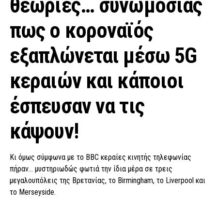
θεωρίες… συνωμοσίας
πως ο κοροναϊός
εξαπλώνεται μέσω 5G
κεραιών και κάποιοι
έσπευσαν να τις
κάψουν!
Κι όμως σύμφωνα με το BBC κεραίες κινητής τηλεφωνίας
πήραν… μυστηριωδώς φωτιά την ίδια μέρα σε τρεις
μεγαλουπόλεις της Βρετανίας, το Birmingham, το Liverpool και
το Merseyside.