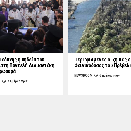
 οδύνης η κηδεία του
Περιορισμένες οι ζημιές 
στη Παντελή Διαμαντάκη
Φοινικόδασος του Πρέβελ
υρφουρά
NEWSROOM
6 ημέρες πριν
M
7 ημέρες πριν