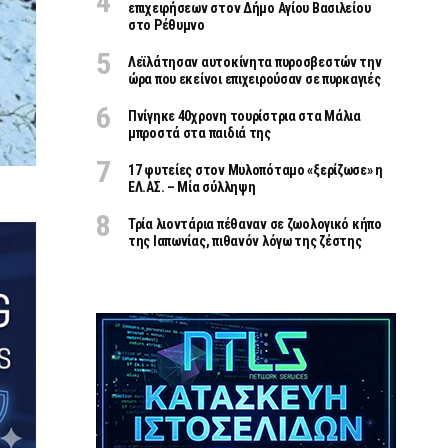
επιχειρήσεων στον Δήμο Αγίου Βασιλείου
στο Ρέθυμνο
Λεϊλάτησαν αυτοκίνητα πυροσβεστών την
ώρα που εκείνοι επιχειρούσαν σε πυρκαγιές
Πνίγηκε 40χρονη τουρίστρια στα Μάλια
μπροστά στα παιδιά της
17 φυτείες στον Μυλοπόταμο «ξερίζωσε» η
ΕΛ.ΑΣ. – Μία σύλληψη
Τρία λιοντάρια πέθαναν σε ζωολογικό κήπο
της Ιαπωνίας, πιθανόν λόγω της ζέστης