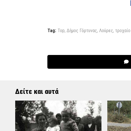
Tag:
Top
,
Δήμος Γόρτυνας
,
Λούρες
,
τροχαίο
Δείτε και αυτά