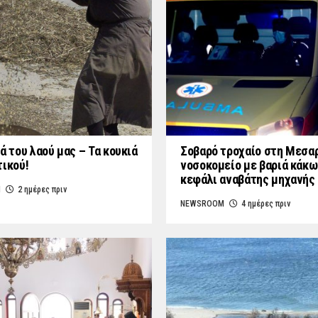
ά του λαού μας – Τα κουκιά
Σοβαρό τροχαίο στη Μεσαρ
τικού!
νοσοκομείο με βαριά κάκω
κεφάλι αναβάτης μηχανής
M
2 ημέρες πριν
NEWSROOM
4 ημέρες πριν