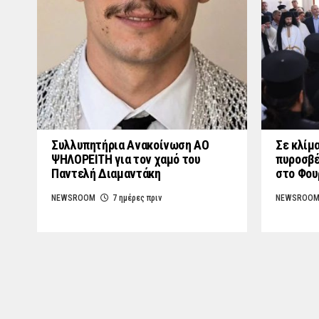
Συλλυπητήρια Ανακοίνωση ΑΟ
Σε κλίμα
ΨΗΛΟΡΕΙΤΗ για τον χαμό του
πυροσβέ
Παντελή Διαμαντάκη
στο Φο
NEWSROOM
7 ημέρες πριν
NEWSROO