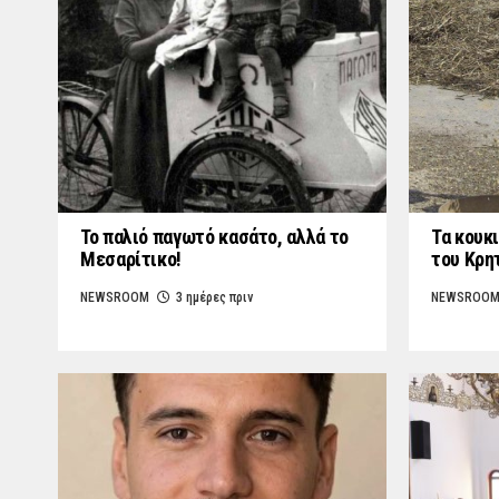
Το παλιό παγωτό κασάτο, αλλά το
Τα κουκι
Μεσαρίτικο!
του Κρη
NEWSROOM
3 ημέρες πριν
NEWSROO