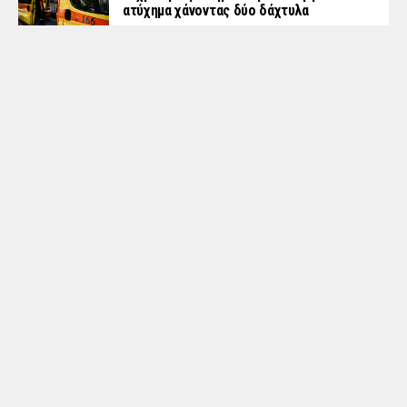
ατύχημα χάνοντας δύο δάχτυλα