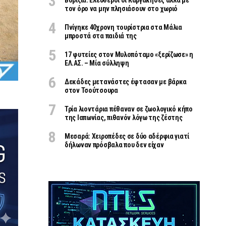
Βορίζια: Ελεύθεροι οι Καργάκηδες αλλά με
τον όρο να μην πλησιάσουν στο χωριό
Πνίγηκε 40χρονη τουρίστρια στα Μάλια
μπροστά στα παιδιά της
17 φυτείες στον Μυλοπόταμο «ξερίζωσε» η
ΕΛ.ΑΣ. – Μία σύλληψη
Δεκάδες μετανάστες έφτασαν με βάρκα
στον Τσούτσουρα
Τρία λιοντάρια πέθαναν σε ζωολογικό κήπο
της Ιαπωνίας, πιθανόν λόγω της ζέστης
Μεσαρά: Χειροπέδες σε δύο αδέρφια γιατί
δήλωναν πρόσβαλα που δεν είχαν