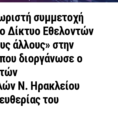
χωριστή συμμετοχή
το Δίκτυο Εθελοντών
υς άλλους» στην
 που διοργάνωσε ο
οτών
λών Ν. Ηρακλείου
ευθερίας του