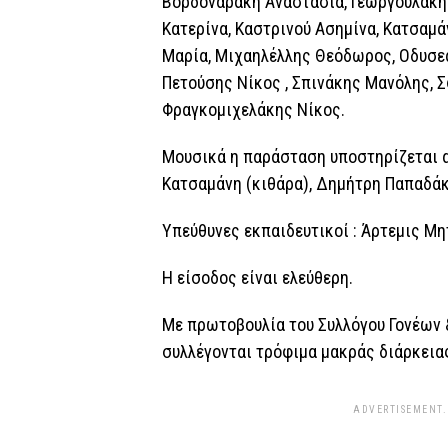
Βορδοναράκη Αναστασία, Γεωργουλάκη 
Κατερίνα, Καστρινού Ασημίνα, Κατσαμ
Μαρία, Μιχαηλέλλης Θεόδωρος, Οδυσεά
Πετούσης Νίκος , Σπινάκης Μανόλης, 
Φραγκομιχελάκης Νίκος.
Μουσικά η παράσταση υποστηρίζεται α
Κατσαμάνη (κιθάρα), Δημήτρη Παπαδάκη
Υπεύθυνες εκπαιδευτικοί : Άρτεμις Μη
Η είσοδος είναι ελεύθερη.
Με πρωτοβουλία του Συλλόγου Γονέων 
συλλέγονται τρόφιμα μακράς διάρκεια
ADVERTISEMENT.