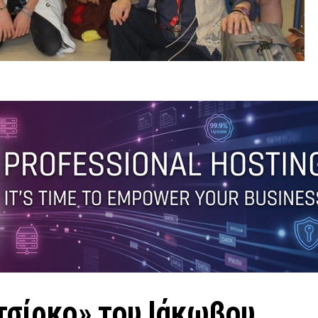
τσίρκο» του Ιάκωβου