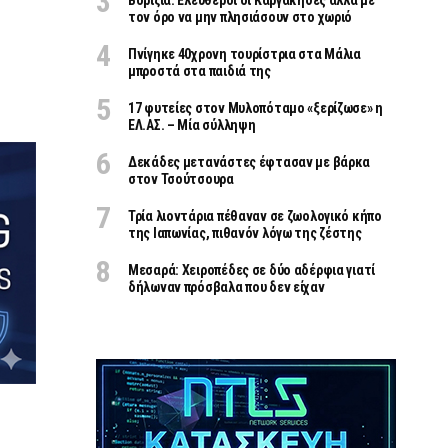
Βορίζια: Ελεύθεροι οι Καργάκηδες αλλά με
τον όρο να μην πλησιάσουν στο χωριό
Πνίγηκε 40χρονη τουρίστρια στα Μάλια
μπροστά στα παιδιά της
17 φυτείες στον Μυλοπόταμο «ξερίζωσε» η
ΕΛ.ΑΣ. – Μία σύλληψη
Δεκάδες μετανάστες έφτασαν με βάρκα
στον Τσούτσουρα
Τρία λιοντάρια πέθαναν σε ζωολογικό κήπο
της Ιαπωνίας, πιθανόν λόγω της ζέστης
Μεσαρά: Χειροπέδες σε δύο αδέρφια γιατί
δήλωναν πρόσβαλα που δεν είχαν