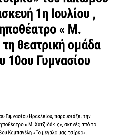
κευή 1η Ιουλίου ,
κηποθέατρο « Μ.
 τη θεατρική ομάδα
υ 10ου Γυμνασίου
υ Γυμνασίου Ηρακλείου, παρουσιάζει την
κηποθέατρο « Μ. Χατζιδάκις», σκηνές από το
βου Καμπανέλη «Το μεγάλο μας τσίρκο».