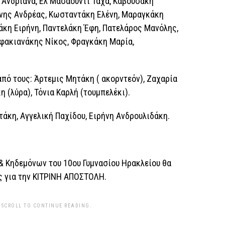
Ανδριάνα, Ελ Μασαούντι Ταχά, Καβουσάκη
άνης Ανδρέας, Κωσταντάκη Ελένη, Μαραγκάκη
κη Ειρήνη, Παντελάκη Έφη, Πατελάρος Μανόλης,
Σφακιανάκης Νίκος, Φραγκάκη Μαρία,
πό τους: Άρτεμις Μητάκη ( ακορντεόν), Ζαχαρία
 (λύρα), Τόνια Καρλή (τουμπελέκι).
τάκη, Αγγελική Παχίδου, Ειρήνη Ανδρουλιδάκη.
& Κηδεμόνων του 10ου Γυμνασίου Ηρακλείου θα
ς για την ΚΙΤΡΙΝΗ ΑΠΟΣΤΟΛΗ.
 SCROLL TO CONTINUE READING.