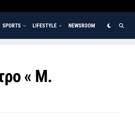
SPORTS
LIFESTYLE
NEWSROOM
τρο « Μ.