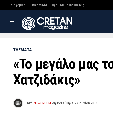
Διαφήμιση
Επικοινωνία
Όροι και Προϋποθέσεις
THEMATA
«Το μεγάλο μας τ
Χατζιδάκις»
Από
NEWSROOM
Δημοσιεύθηκε
27 Ιουνίου 2016