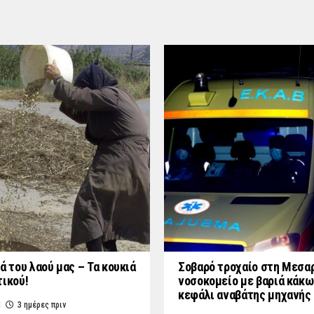
ά του λαού μας – Τα κουκιά
Σοβαρό τροχαίο στη Μεσαρ
τικού!
νοσοκομείο με βαριά κάκω
κεφάλι αναβάτης μηχανής
M
3 ημέρες πριν